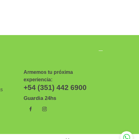
Armemos tu próxima
experiencia:
+54 (351) 442 6900
as
Guardia 24hs