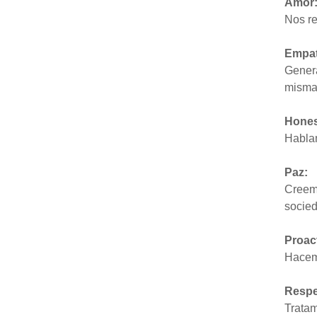
Amor
Nos re
Empat
Genera
misma
Hones
Habla
Paz:
Creemo
socied
Proac
Hacemo
Respe
Tratam