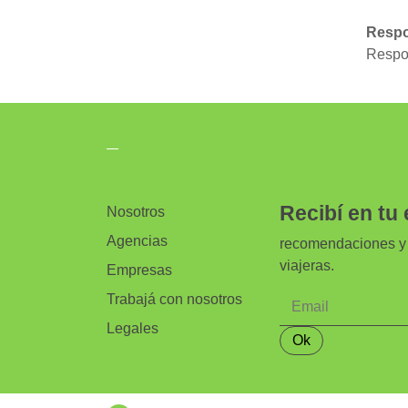
Respo
Respon
Recibí en tu 
Nosotros
Agencias
recomendaciones y 
viajeras.
Empresas
Trabajá con nosotros
Legales
Ok